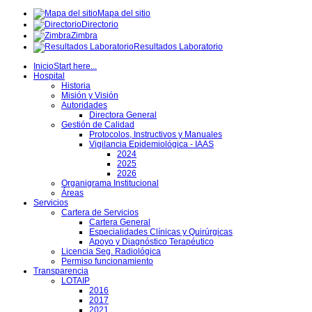
Mapa del sitio
Directorio
Zimbra
Resultados Laboratorio
Inicio
Start here...
Hospital
Historia
Misión y Visión
Autoridades
Directora General
Gestión de Calidad
Protocolos, Instructivos y Manuales
Vigilancia Epidemiológica - IAAS
2024
2025
2026
Organigrama Institucional
Áreas
Servicios
Cartera de Servicios
Cartera General
Especialidades Clínicas y Quirúrgicas
Apoyo y Diagnóstico Terapéutico
Licencia Seg. Radiológica
Permiso funcionamiento
Transparencia
LOTAIP
2016
2017
2021