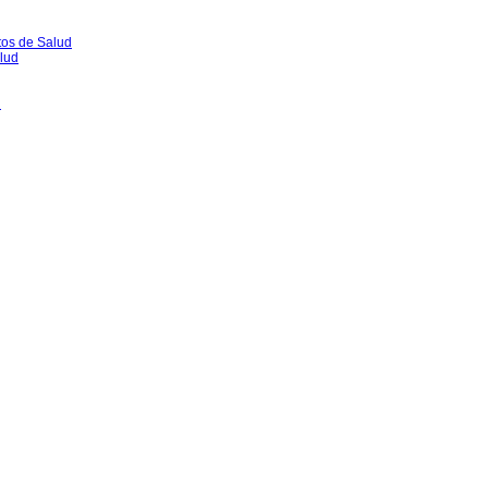
tos de Salud
lud
l