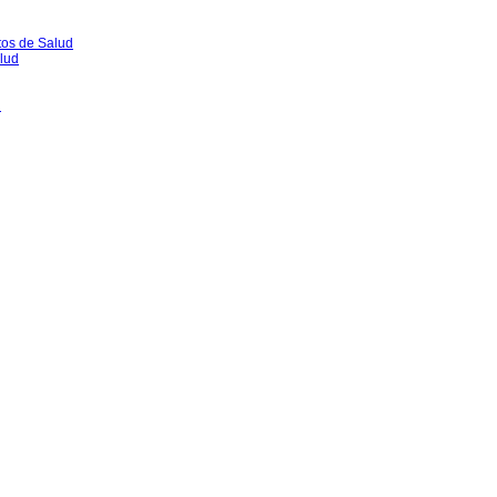
tos de Salud
lud
l