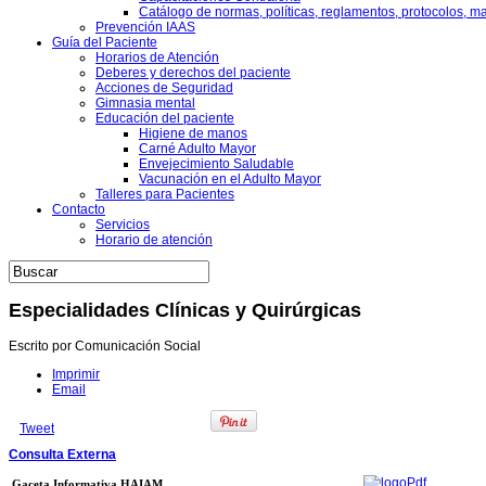
Catálogo de normas, políticas, reglamentos, protocolos, m
Prevención IAAS
Guía del Paciente
Horarios de Atención
Deberes y derechos del paciente
Acciones de Seguridad
Gimnasia mental
Educación del paciente
Higiene de manos
Carné Adulto Mayor
Envejecimiento Saludable
Vacunación en el Adulto Mayor
Talleres para Pacientes
Contacto
Servicios
Horario de atención
Especialidades Clínicas y Quirúrgicas
Escrito por Comunicación Social
Imprimir
Email
Tweet
Consulta Externa
Gaceta Informativa HAIAM