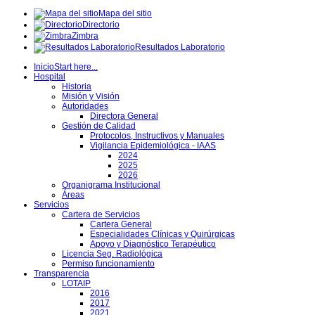
Mapa del sitio
Directorio
Zimbra
Resultados Laboratorio
Inicio
Start here...
Hospital
Historia
Misión y Visión
Autoridades
Directora General
Gestión de Calidad
Protocolos, Instructivos y Manuales
Vigilancia Epidemiológica - IAAS
2024
2025
2026
Organigrama Institucional
Áreas
Servicios
Cartera de Servicios
Cartera General
Especialidades Clínicas y Quirúrgicas
Apoyo y Diagnóstico Terapéutico
Licencia Seg. Radiológica
Permiso funcionamiento
Transparencia
LOTAIP
2016
2017
2021