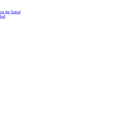
tos de Salud
lud
l