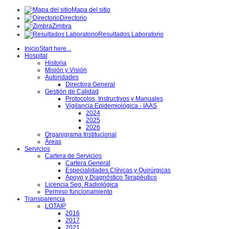
Mapa del sitio
Directorio
Zimbra
Resultados Laboratorio
Inicio
Start here...
Hospital
Historia
Misión y Visión
Autoridades
Directora General
Gestión de Calidad
Protocolos, Instructivos y Manuales
Vigilancia Epidemiológica - IAAS
2024
2025
2026
Organigrama Institucional
Áreas
Servicios
Cartera de Servicios
Cartera General
Especialidades Clínicas y Quirúrgicas
Apoyo y Diagnóstico Terapéutico
Licencia Seg. Radiológica
Permiso funcionamiento
Transparencia
LOTAIP
2016
2017
2021