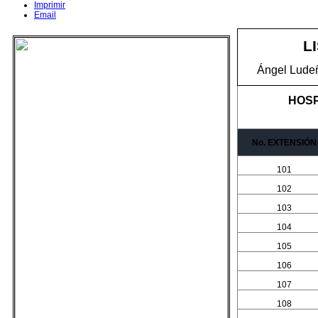
Imprimir
Email
L
Ángel Ludeñ
HOSP
No. EXTENSIÓN
101
102
103
104
105
106
107
108