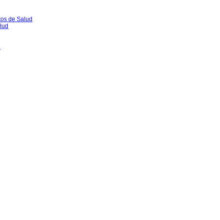
tos de Salud
lud
l