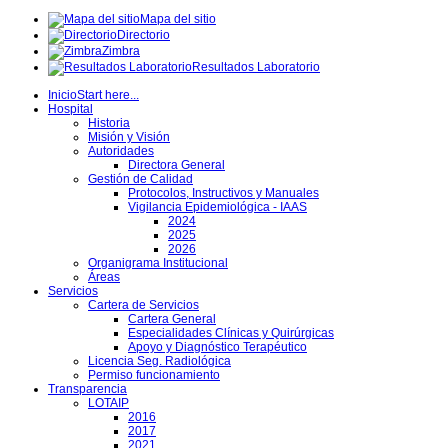
Mapa del sitio
Directorio
Zimbra
Resultados Laboratorio
Inicio
Start here...
Hospital
Historia
Misión y Visión
Autoridades
Directora General
Gestión de Calidad
Protocolos, Instructivos y Manuales
Vigilancia Epidemiológica - IAAS
2024
2025
2026
Organigrama Institucional
Áreas
Servicios
Cartera de Servicios
Cartera General
Especialidades Clínicas y Quirúrgicas
Apoyo y Diagnóstico Terapéutico
Licencia Seg. Radiológica
Permiso funcionamiento
Transparencia
LOTAIP
2016
2017
2021