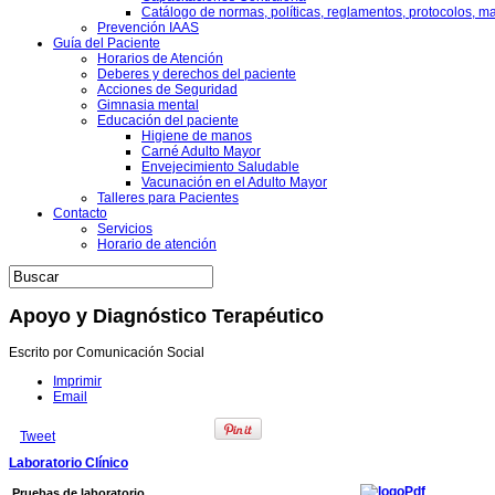
Catálogo de normas, políticas, reglamentos, protocolos, m
Prevención IAAS
Guía del Paciente
Horarios de Atención
Deberes y derechos del paciente
Acciones de Seguridad
Gimnasia mental
Educación del paciente
Higiene de manos
Carné Adulto Mayor
Envejecimiento Saludable
Vacunación en el Adulto Mayor
Talleres para Pacientes
Contacto
Servicios
Horario de atención
Apoyo y Diagnóstico Terapéutico
Escrito por Comunicación Social
Imprimir
Email
Tweet
Laboratorio Clínico
Pruebas de laboratorio