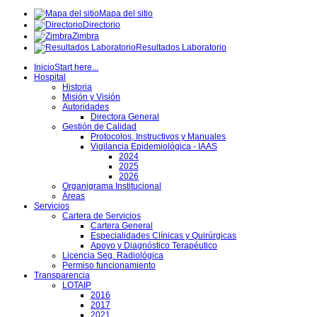
Mapa del sitio
Directorio
Zimbra
Resultados Laboratorio
Inicio
Start here...
Hospital
Historia
Misión y Visión
Autoridades
Directora General
Gestión de Calidad
Protocolos, Instructivos y Manuales
Vigilancia Epidemiológica - IAAS
2024
2025
2026
Organigrama Institucional
Áreas
Servicios
Cartera de Servicios
Cartera General
Especialidades Clínicas y Quirúrgicas
Apoyo y Diagnóstico Terapéutico
Licencia Seg. Radiológica
Permiso funcionamiento
Transparencia
LOTAIP
2016
2017
2021