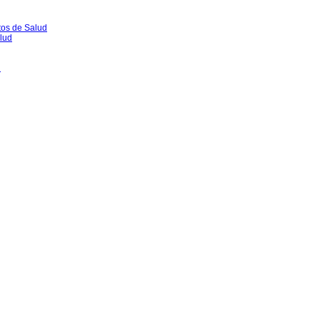
tos de Salud
lud
l