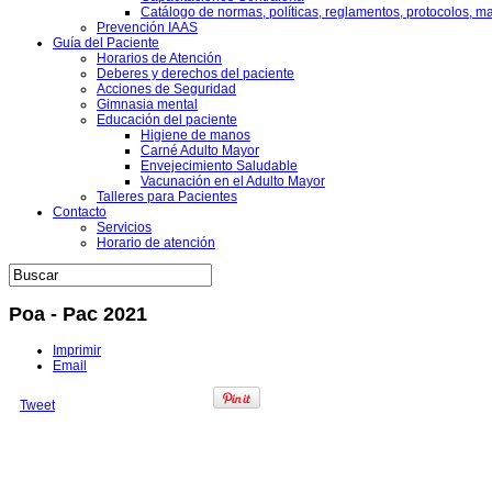
Catálogo de normas, políticas, reglamentos, protocolos, m
Prevención IAAS
Guía del Paciente
Horarios de Atención
Deberes y derechos del paciente
Acciones de Seguridad
Gimnasia mental
Educación del paciente
Higiene de manos
Carné Adulto Mayor
Envejecimiento Saludable
Vacunación en el Adulto Mayor
Talleres para Pacientes
Contacto
Servicios
Horario de atención
Poa - Pac 2021
Imprimir
Email
Tweet