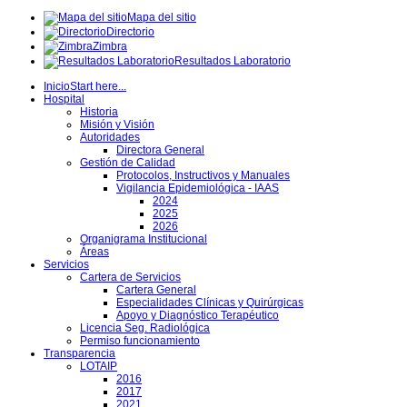
Mapa del sitio
Directorio
Zimbra
Resultados Laboratorio
Inicio
Start here...
Hospital
Historia
Misión y Visión
Autoridades
Directora General
Gestión de Calidad
Protocolos, Instructivos y Manuales
Vigilancia Epidemiológica - IAAS
2024
2025
2026
Organigrama Institucional
Áreas
Servicios
Cartera de Servicios
Cartera General
Especialidades Clínicas y Quirúrgicas
Apoyo y Diagnóstico Terapéutico
Licencia Seg. Radiológica
Permiso funcionamiento
Transparencia
LOTAIP
2016
2017
2021