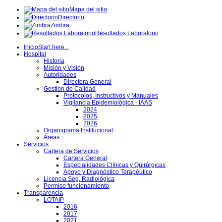
Mapa del sitio
Directorio
Zimbra
Resultados Laboratorio
Inicio
Start here...
Hospital
Historia
Misión y Visión
Autoridades
Directora General
Gestión de Calidad
Protocolos, Instructivos y Manuales
Vigilancia Epidemiológica - IAAS
2024
2025
2026
Organigrama Institucional
Áreas
Servicios
Cartera de Servicios
Cartera General
Especialidades Clínicas y Quirúrgicas
Apoyo y Diagnóstico Terapéutico
Licencia Seg. Radiológica
Permiso funcionamiento
Transparencia
LOTAIP
2016
2017
2021