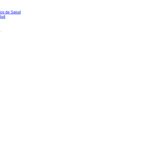
tos de Salud
lud
l